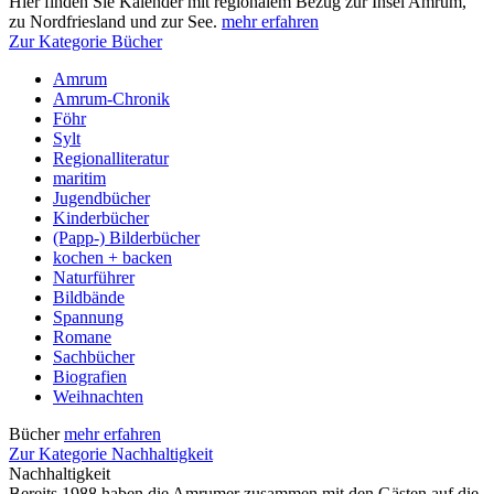
Hier finden Sie Kalender mit regionalem Bezug zur Insel Amrum,
zu Nordfriesland und zur See.
mehr erfahren
Zur Kategorie Bücher
Amrum
Amrum-Chronik
Föhr
Sylt
Regionalliteratur
maritim
Jugendbücher
Kinderbücher
(Papp-) Bilderbücher
kochen + backen
Naturführer
Bildbände
Spannung
Romane
Sachbücher
Biografien
Weihnachten
Bücher
mehr erfahren
Zur Kategorie Nachhaltigkeit
Nachhaltigkeit
Bereits 1988 haben die Amrumer zusammen mit den Gästen auf die