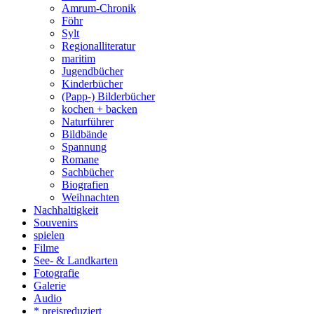
Amrum-Chronik
Föhr
Sylt
Regionalliteratur
maritim
Jugendbücher
Kinderbücher
(Papp-) Bilderbücher
kochen + backen
Naturführer
Bildbände
Spannung
Romane
Sachbücher
Biografien
Weihnachten
Nachhaltigkeit
Souvenirs
spielen
Filme
See- & Landkarten
Fotografie
Galerie
Audio
* preisreduziert