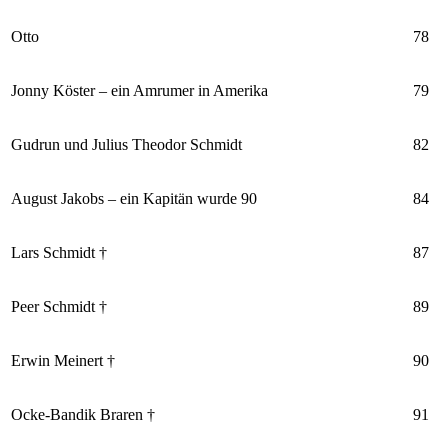
Otto
78
Jonny Köster – ein Amrumer in Amerika
79
Gudrun und Julius Theodor Schmidt
82
August Jakobs – ein Kapitän wurde 90
84
Lars Schmidt †
87
Peer Schmidt †
89
Erwin Meinert †
90
Ocke-Bandik Braren †
91