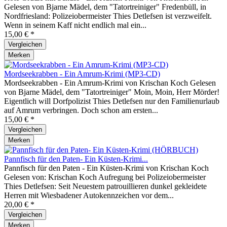
Gelesen von Bjarne Mädel, dem "Tatortreiniger" Fredenbüll, in
Nordfriesland: Polizeiobermeister Thies Detlefsen ist verzweifelt.
Wenn in seinem Kaff nicht endlich mal ein...
15,00 € *
Vergleichen
Merken
Mordseekrabben - Ein Amrum-Krimi (MP3-CD)
Mordseekrabben - Ein Amrum-Krimi von Krischan Koch Gelesen
von Bjarne Mädel, dem "Tatortreiniger" Moin, Moin, Herr Mörder!
Eigentlich will Dorfpolizist Thies Detlefsen nur den Familienurlaub
auf Amrum verbringen. Doch schon am ersten...
15,00 € *
Vergleichen
Merken
Pannfisch für den Paten- Ein Küsten-Krimi...
Pannfisch für den Paten - Ein Küsten-Krimi von Krischan Koch
Gelesen von: Krischan Koch Aufregung bei Polizeiobermeister
Thies Detlefsen: Seit Neuestem patrouillieren dunkel gekleidete
Herren mit Wiesbadener Autokennzeichen vor dem...
20,00 € *
Vergleichen
Merken