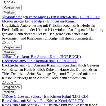
15,00 € *
Vergleichen
Merken
Mörder mögen keine Matjes - Ein Küsten-Krimi...
Ungekürzte Autorenlesung mit Krischan Koch Es ist Herbst in
Fredenbüll, und in der Hidden Kist wird ein Ausflug nach Hamburg
geplant. Denn dort hat Piet Paulsen gerade ein neues Knie
bekommen, und Kneipenwirtin Antje will ihrem Stammgast...
20,00 € *
Vergleichen
Merken
Backfischalarm- Ein Amrum-Krimi (HÖRBUCH)
Backfischalarm - Ein Amrum-Krimi von Krischan Koch Gelesen
von: Krischan Koch Endlich Ruhe im Hause des Dorfpolizisten
Thies Detlefsen. Seine Zwillinge Telje und Tadje sind mit ihrer
Klasse unterwegs nach Amrum. Doch dann entdeckt ein...
20,00 € *
Vergleichen
Merken
Rote Grütze mit Schuss - Ein Küsten-Krimi (MP3-CD)
Rote Grütze mit Schuss - Ein Küsten-Krimi von Krischan Koch