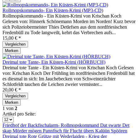
Rollmopskommando- Ein Küsten-Krimi (MP3-CD)
Rollmopskommando - Ein Küsten-Krimi von Krischan Koch
Gelesen von: Hinnerk Schönemann Morden im Norden! Kurz bevor
sich Polizeiobermeister Thies Detlefsen aus dem nordfriesischen
Fredenbüll zu Tode langweilt, kehrt das Verbrechen aufs...
15,00 € *
Vergleichen
Merken
Dreimal tote Tante- Ein Küsten-Krimi (HÖRBUCH)
Dreimal tote Tante - Ein Küsten-Krimi von Krischan Koch Gelesen
von: Krischan Koch Der Frühling im nordfriesischen Fredenbüll hat
es diesmal in sich: Im Jauchebecken von Schweinezüchter
Schlotfeldt tauchen die Leichen zweier vermisster...
20,00 € *
Vergleichen
Merken
1
von
2
Artikel pro Seite:
Friedhof der
Backfischalarm-
Rollmopskommand
Dat swarte
Det
skap
Mörder mögen
Pannfisch für
Flucht übers
Kalüün Spöören
Dreimal tote
Rote Grütze mit
Wederlaiden -
Krieg der