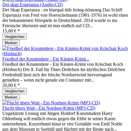
Det skap Esperanza (Audio-CD)
Det Skap Esperanza - en hiarspal üüb fering-öömrang Das Schiff
Esperanza von Fred von Hoerschelmann (1901-1976) ist wohl eines
der bekanntesten Hörspiele in Deutschland. 2014 wurde es ins
Friesische übersetzt und ist nun endlich auf CD...
15,00 € *
Vergleichen
Merken
Friedhof der Krustentiere - Ein Küsten-Krimi...
Friedhof der Krustentiere - Ein Küsten-Krimi von Krischan Koch
(Hörbuch) Der 8. Fall für Thies Detlefsen Im idyllischen Dörfchen
Fredenbüll lässt sich der frische Nordseewind hervorragend
genießen – wenn nicht gerade ein Container mit...
20,00 € *
Vergleichen
Merken
Flucht übers Watt - Ein Nordsee-Krimi (MP3-CD)
Ungekürzte Lesung mit Jürgen Holdorf Kunststudent Harry
Oldenburg will endlich etwas gegen die Ebbe in seiner Kasse
unternehmen. Kurzerhand klaut er vier Gemälde von Emil Nolde
aus dem Museum in Seebüll und flüchtet mit der Beute nach...