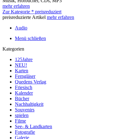
Musik, Hörbücher, CDs, MP3
mehr erfahren
Zur Kategorie * preisreduziert
preisreduzierte Artikel
mehr erfahren
Audio
Menü schließen
Kategorien
125Jahre
NEU!
Karten
Ferngläser
Quedens Verlag
Friesisch
Kalender
Bücher
Nachhaltigkeit
Souvenirs
spielen
Filme
See- & Landkarten
Fotografie
Galerie