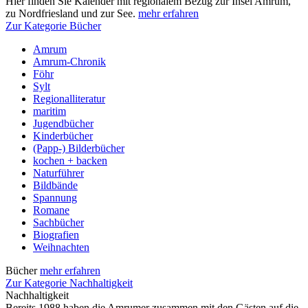
Hier finden Sie Kalender mit regionalem Bezug zur Insel Amrum,
zu Nordfriesland und zur See.
mehr erfahren
Zur Kategorie Bücher
Amrum
Amrum-Chronik
Föhr
Sylt
Regionalliteratur
maritim
Jugendbücher
Kinderbücher
(Papp-) Bilderbücher
kochen + backen
Naturführer
Bildbände
Spannung
Romane
Sachbücher
Biografien
Weihnachten
Bücher
mehr erfahren
Zur Kategorie Nachhaltigkeit
Nachhaltigkeit
Bereits 1988 haben die Amrumer zusammen mit den Gästen auf die