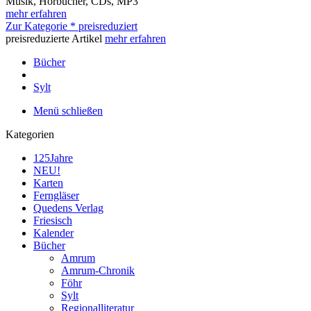
Musik, Hörbücher, CDs, MP3
mehr erfahren
Zur Kategorie * preisreduziert
preisreduzierte Artikel
mehr erfahren
Bücher
Sylt
Menü schließen
Kategorien
125Jahre
NEU!
Karten
Ferngläser
Quedens Verlag
Friesisch
Kalender
Bücher
Amrum
Amrum-Chronik
Föhr
Sylt
Regionalliteratur