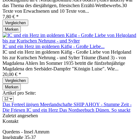
das Thema des diesjährigen, friesischen Erzähl-Wettbewerbs.30
Texte von Erwachsenen und 10 Texte von...
7,80 € *
Vergleichen
Merken
IC und ein Herz im goldenen Käfig - Große Liebe...
IC und ein Herz im goldenen Käfig - Große Liebe von Helgoland
bis zur Kurischen Nehrung - und Sylter Träume (Band 3) - von
Magdalena Ahlers Im Sommer 1935 betritt die fünfzehnjährige
Magdalena den Seebäder-Dampfer "Königin Luise". Wie...
20,00 € *
Vergleichen
Merken
Artikel pro Seite:
Das
Ferteel iinjsen
Meerlandschafte
SHIP AHOY -
Stumme Zeit -
Die Friesen
IC und ein Herz
Das Nordseebuch
Dünen.
So snackt
Zuletzt angesehen
Kontakt
Quedens - Insel Amrum
Inselstraße 35-37