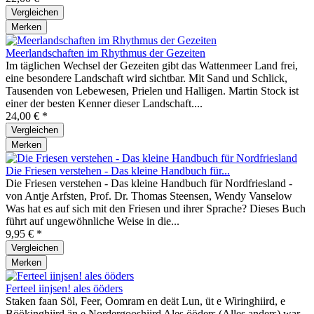
Vergleichen
Merken
Meerlandschaften im Rhythmus der Gezeiten
Im täglichen Wechsel der Gezeiten gibt das Wattenmeer Land frei,
eine besondere Landschaft wird sichtbar. Mit Sand und Schlick,
Tausenden von Lebewesen, Prielen und Halligen. Martin Stock ist
einer der besten Kenner dieser Landschaft....
24,00 € *
Vergleichen
Merken
Die Friesen verstehen - Das kleine Handbuch für...
Die Friesen verstehen - Das kleine Handbuch für Nordfriesland -
von Antje Arfsten, Prof. Dr. Thomas Steensen, Wendy Vanselow
Was hat es auf sich mit den Friesen und ihrer Sprache? Dieses Buch
führt auf ungewöhnliche Weise in die...
9,95 € *
Vergleichen
Merken
Ferteel iinjsen! ales ööders
Staken faan Söl, Feer, Oomram en deät Lun, üt e Wiringhiird, e
Böökinghiird än e Nordergooshiird Ales ööders (Alles anders) war