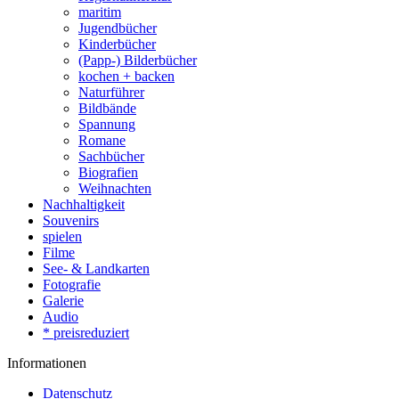
maritim
Jugendbücher
Kinderbücher
(Papp-) Bilderbücher
kochen + backen
Naturführer
Bildbände
Spannung
Romane
Sachbücher
Biografien
Weihnachten
Nachhaltigkeit
Souvenirs
spielen
Filme
See- & Landkarten
Fotografie
Galerie
Audio
* preisreduziert
Informationen
Datenschutz