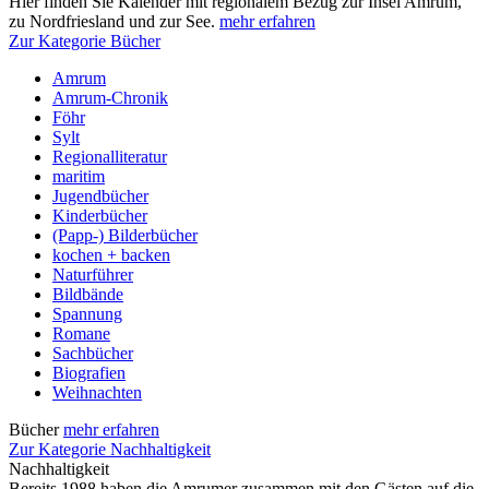
Hier finden Sie Kalender mit regionalem Bezug zur Insel Amrum,
zu Nordfriesland und zur See.
mehr erfahren
Zur Kategorie Bücher
Amrum
Amrum-Chronik
Föhr
Sylt
Regionalliteratur
maritim
Jugendbücher
Kinderbücher
(Papp-) Bilderbücher
kochen + backen
Naturführer
Bildbände
Spannung
Romane
Sachbücher
Biografien
Weihnachten
Bücher
mehr erfahren
Zur Kategorie Nachhaltigkeit
Nachhaltigkeit
Bereits 1988 haben die Amrumer zusammen mit den Gästen auf die