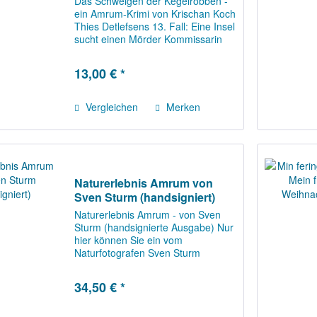
Das Schweigen der Kegelrobben -
ein Amrum-Krimi von Krischan Koch
Thies Detlefsens 13. Fall: Eine Insel
sucht einen Mörder Kommissarin
Stappenbek hat sich überreden
lassen, das Treffen mit ihrer
13,00 € *
früheren Jugendgruppe auf Amrum
zu...
Vergleichen
Merken
Naturerlebnis Amrum von
Sven Sturm (handsigniert)
Naturerlebnis Amrum - von Sven
Sturm (handsignierte Ausgabe) Nur
hier können Sie ein vom
Naturfotografen Sven Sturm
persönlich signiertes Exemplar
erhalten! Spektakuläre Wildnis im
34,50 € *
Norden Deutschlands Das
Wattenmeer auf der einen und die...