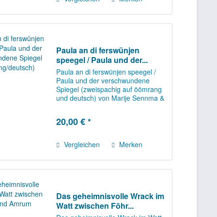
Paula an di ferswünjen
speegel / Paula und der...
Paula an di ferswünjen speegel /
Paula und der verschwundene
Spiegel (zweispachig auf öömrang
und deutsch) von Marije Sennma &
Tijana Lukovic Paula besjükt hör
oome üüb't eilun Oomram. Ään dai
20,00 € *
fertjungelt hat di gulen speegel faan
oome....
Vergleichen
Merken
Das geheimnisvolle Wrack im
Watt zwischen Föhr...