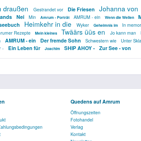
h draußen
Johanna von
Die Friesen
Gestrandet vor
slands
Nei
M
Min
AMRUM - ein
Amrum - Porträt
Wenn die Wellen
Heimkehr in die
dseebuch
Wyker
In memor
Geheimnis im
Twäärs üüs en
rumer Rezepte
Jo kann man
Mein kleines
AMRUM - ein
Der fremde Sohn
n
Schwestern wie
Unter Sk
Ein Leben für
SHIP AHOY -
Zur See - von
r -
Joachim
en
Quedens auf Amrum
Öffnungszeiten
ukt
Fotohandel
Zahlungsbedingungen
Verlag
t
Kontakt