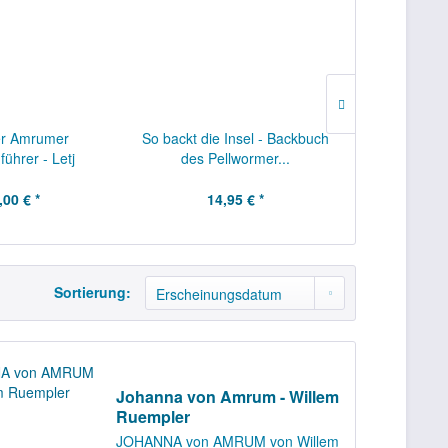
er Amrumer
So backt die Insel - Backbuch
Gemalte Inse
führer - Letj
des Pellwormer...
Kai 
mrang...
,00 € *
14,95 € *
10,
Sortierung:
Johanna von Amrum - Willem
Ruempler
JOHANNA von AMRUM von Willem