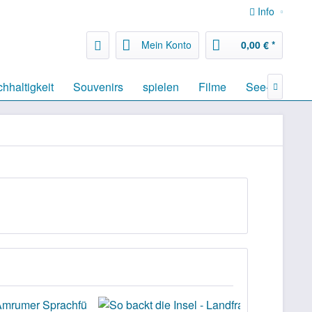
Info
Mein Konto
0,00 € *
hhaltigkeit
Souvenirs
spielen
Filme
See- & Landk
