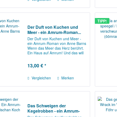
TIPP!
Der Duft von Kuchen und
Meer - ein Amrum-Roman...
Der Duft von Kuchen und Meer -
ein Amrum-Roman von Anne Barns
Wenn das Meer das Herz berührt.
Ein Haus auf Amrum! Und das will
Oma Undine ihr schenken? Maren
kann ihr Glück kaum fassen. Seit ihr
13,00 € *
Lebensgefährte vor vier Jahren
starb, hat...
Vergleichen
Merken
Das Schweigen der
Kegelrobben - ein Amrum-
Krimi...