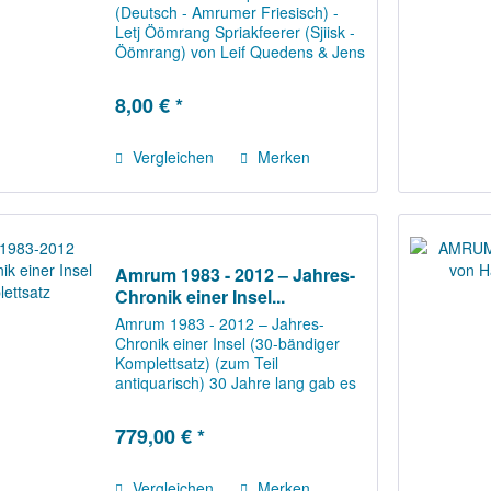
(Deutsch - Amrumer Friesisch) -
Letj Öömrang Spriakfeerer (Sjiisk -
Öömrang) von Leif Quedens & Jens
Quedens NEUERSCHEINUNG Der
Kleine Amrumer Sprachführer passt
8,00 € *
in jede Hosentasche und hilft Dir
beim Bäcker,...
Vergleichen
Merken
Amrum 1983 - 2012 – Jahres-
Chronik einer Insel...
Amrum 1983 - 2012 – Jahres-
Chronik einer Insel (30-bändiger
Komplettsatz) (zum Teil
antiquarisch) 30 Jahre lang gab es
die Jahres-Chronik von Amrum.
Von 1983 bis 2012 schrieb Georg
779,00 € *
Quedens, zum Teil mit Hilfe von
Rita Basty, Christel...
Vergleichen
Merken