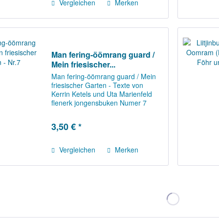
Vergleichen
Merken
Man fering-öömrang guard /
Mein friesischer...
Man fering-öömrang guard / Mein
friesischer Garten - Texte von
Kerrin Ketels und Uta Marienfeld
flenerk jongensbuken Numer 7
Fering-Öömrang för a gans letjen!
Wi san mä Keike uun guard. Wat
3,50 € *
bleut diar? Liar mä detheer buk a...
Vergleichen
Merken