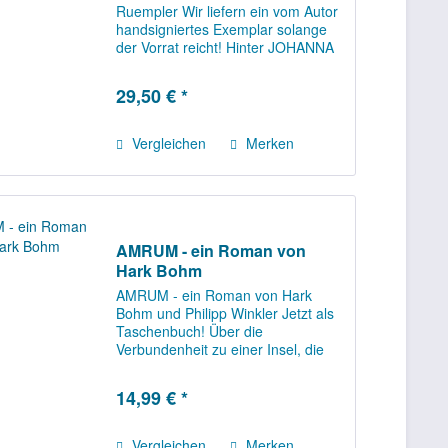
Ruempler Wir liefern ein vom Autor
handsigniertes Exemplar solange
der Vorrat reicht! Hinter JOHANNA
von AMRUM verbergen sich nicht
nur ein Schiff und die Insel Amrum,
29,50 € *
sondern dazwischen
eingeflochten...
Vergleichen
Merken
AMRUM - ein Roman von
Hark Bohm
AMRUM - ein Roman von Hark
Bohm und Philipp Winkler Jetzt als
Taschenbuch! Über die
Verbundenheit zu einer Insel, die
alles überdauert Zwischen
Heidekrautfeldern und dem
14,99 € *
endlosen Watt ist Nanning zu
Hause: Amrum, die Nordseeinsel
ist...
Vergleichen
Merken