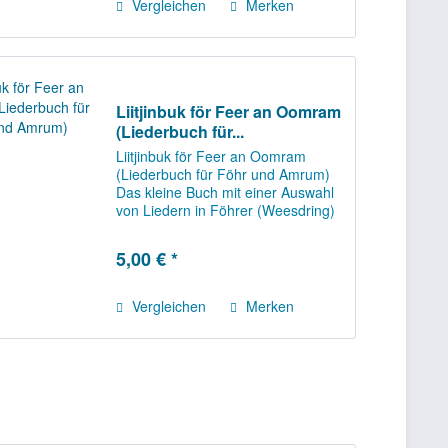
Vergleichen
Merken
Liitjinbuk för Feer an Oomram
(Liederbuch für...
Liitjinbuk för Feer an Oomram
(Liederbuch für Föhr und Amrum)
Das kleine Buch mit einer Auswahl
von Liedern in Föhrer (Weesdring)
und Amrumer Mundart ist nun
schon in der dritten Auflage
5,00 € *
lieferbar. Die Schreibweise wurde in
der letzten...
Vergleichen
Merken