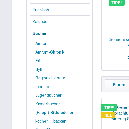
TIPP!
Friesisch
Kalender
Bücher
Johanna v
Amrum
Amrum-Chronik
Föhr
Sylt
Regionalliteratur
Filtern
maritim
Jugendbücher
Kinderbücher
TIPP!
(Papp-) Bilderbücher
NEU
kochen + backen