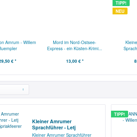
TIPP!
NEU
on Amrum - Willem
Mord im Nord-Ostsee-
Klein
Ruempler
Express - ein Küsten-Krimi...
Sprach
Öö
29,50 € *
13,00 € *
8
TIPP!
Kleiner Amrumer
Sprachführer - Letj
Öömrang...
Kleiner Amrumer Sprachführer