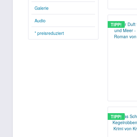
Galerie
Audio
TIPP!
* preisreduziert
TIPP!