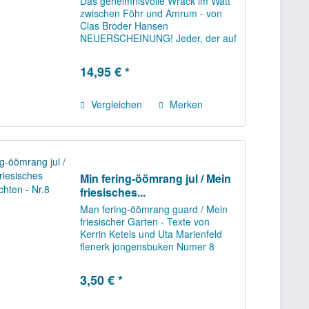
Das geheimnisvolle Wrack im Watt
zwischen Föhr und Amrum - von
Clas Broder Hansen
NEUERSCHEINUNG! Jeder, der auf
dem Meeresboden von Föhr nach
Amrum oder umgekehrt gewandert
14,95 € *
ist, hat es gesehen: das
geheimnisvolle Wrack im Watt,
das...
Vergleichen
Merken
Min fering-öömrang jul / Mein
friesisches...
Man fering-öömrang guard / Mein
friesischer Garten - Texte von
Kerrin Ketels und Uta Marienfeld
flenerk jongensbuken Numer 8
Fering-Öömrang för a gans letjen!
At as jultidj an för Nickels an Ida jaft
3,50 € *
at en mase tu belewin. Liar mä...