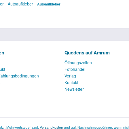
ber
Autoaufkleber
Autoaufkleber
en
Quedens auf Amrum
Öffnungszeiten
ukt
Fotohandel
Zahlungsbedingungen
Verlag
t
Kontakt
Newsletter
setzl. Mehrwertsteuer zzgl.
Versandkosten
und ggf. Nachnahmegebühren, wenn nich