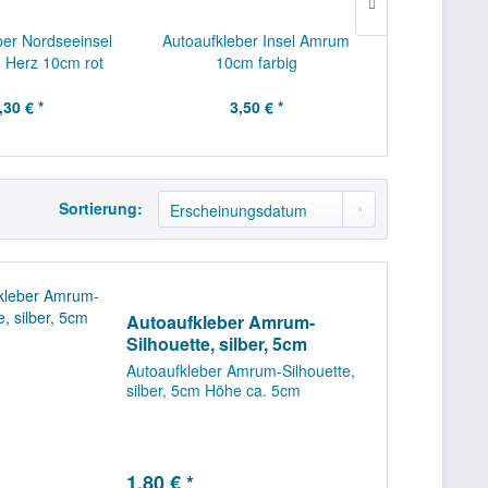
ber Nordseeinsel
Autoaufkleber Insel Amrum
Autoaufkleb
 Herz 10cm rot
10cm farbig
5cm
,30 € *
3,50 € *
1,
Sortierung:
Autoaufkleber Amrum-
Silhouette, silber, 5cm
Autoaufkleber Amrum-Silhouette,
silber, 5cm Höhe ca. 5cm
1,80 € *