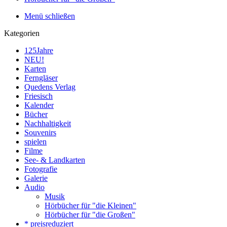
Menü schließen
Kategorien
125Jahre
NEU!
Karten
Ferngläser
Quedens Verlag
Friesisch
Kalender
Bücher
Nachhaltigkeit
Souvenirs
spielen
Filme
See- & Landkarten
Fotografie
Galerie
Audio
Musik
Hörbücher für "die Kleinen"
Hörbücher für "die Großen"
* preisreduziert