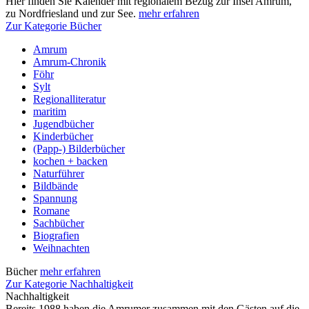
Hier finden Sie Kalender mit regionalem Bezug zur Insel Amrum,
zu Nordfriesland und zur See.
mehr erfahren
Zur Kategorie Bücher
Amrum
Amrum-Chronik
Föhr
Sylt
Regionalliteratur
maritim
Jugendbücher
Kinderbücher
(Papp-) Bilderbücher
kochen + backen
Naturführer
Bildbände
Spannung
Romane
Sachbücher
Biografien
Weihnachten
Bücher
mehr erfahren
Zur Kategorie Nachhaltigkeit
Nachhaltigkeit
Bereits 1988 haben die Amrumer zusammen mit den Gästen auf die