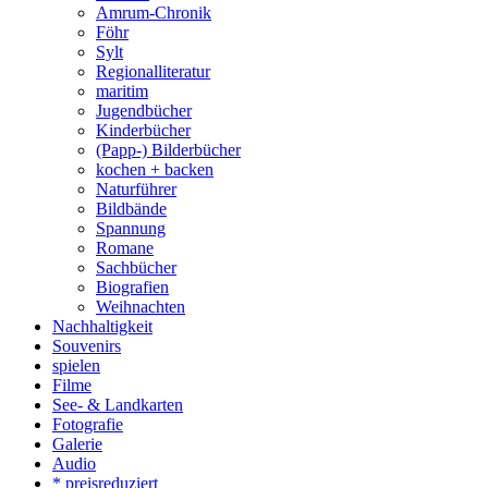
Amrum-Chronik
Föhr
Sylt
Regionalliteratur
maritim
Jugendbücher
Kinderbücher
(Papp-) Bilderbücher
kochen + backen
Naturführer
Bildbände
Spannung
Romane
Sachbücher
Biografien
Weihnachten
Nachhaltigkeit
Souvenirs
spielen
Filme
See- & Landkarten
Fotografie
Galerie
Audio
* preisreduziert