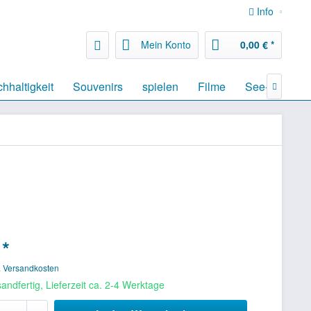
Info
Mein Konto
0,00 € *
hhaltigkeit
Souvenirs
spielen
Filme
See- & Landk

 *
. Versandkosten
andfertig, Lieferzeit ca. 2-4 Werktage