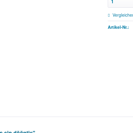
Vergleiche
Artikel-Nr.:
s sin dööntje"