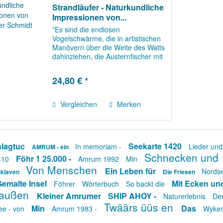
Strandläufer - Naturkundliche
Impressionen von...
"Es sind die endlosen
Vogelschwärme, die in artistischen
Manövern über die Weite des Watts
dahinziehen, die Austernfischer mit
ihren durchdringenden Rufen oder
die großen Gänseschwärme, die
24,80 € *
vor der Kulisse des Leuchtturms
von Westerhever...
Vergleichen
Merken
hlagtuc
Seekarte 1420
In memoriam -
Lieder un
AMRUM - ein
Schnecken und
Föhr 1 25.000 -
410
Amrum 1992
Min
Von Menschen
Ein Leben für
Nordse
Sklaven
Die Friesen
Gemalte Insel
Mit Ecken u
Föhrer
Wörterbuch
So backt die
raußen
Kleiner Amrumer
SHIP AHOY -
Naturerlebnis
De
Twäärs üüs en
Min
Das
ee - von
Amrum 1983 -
Wyke