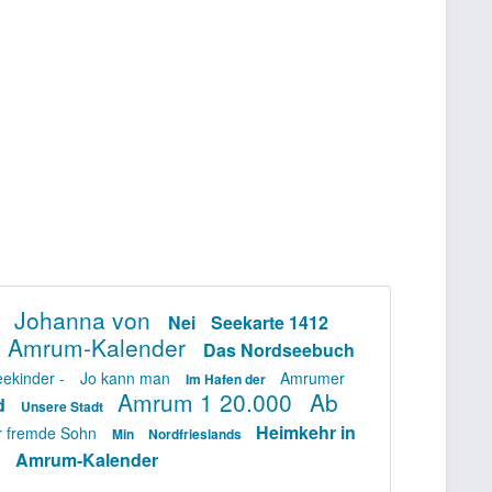
Johanna von
Nei
Seekarte 1412
d
Amrum-Kalender
Das Nordseebuch
ekinder -
Jo kann man
Amrumer
Im Hafen der
Amrum 1 20.000
Ab
nd
Unsere Stadt
Heimkehr in
r fremde Sohn
Min
Nordfrieslands
Amrum-Kalender
r