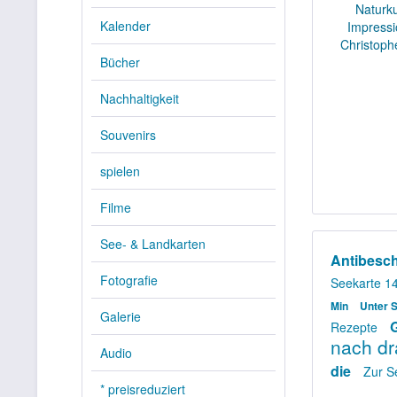
Kalender
Bücher
Nachhaltigkeit
Souvenirs
spielen
Filme
See- & Landkarten
Antibesc
Fotografie
Seekarte 1
Min
Unter 
Galerie
Rezepte
nach d
Audio
die
Zur S
* preisreduziert