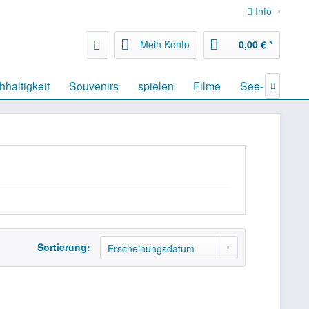
Info
Mein Konto
0,00 € *
haltigkeit
Souvenirs
spielen
Filme
See- & Landk

Sortierung: