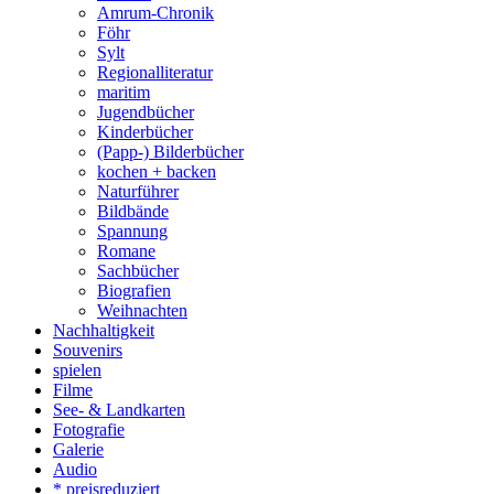
Amrum-Chronik
Föhr
Sylt
Regionalliteratur
maritim
Jugendbücher
Kinderbücher
(Papp-) Bilderbücher
kochen + backen
Naturführer
Bildbände
Spannung
Romane
Sachbücher
Biografien
Weihnachten
Nachhaltigkeit
Souvenirs
spielen
Filme
See- & Landkarten
Fotografie
Galerie
Audio
* preisreduziert