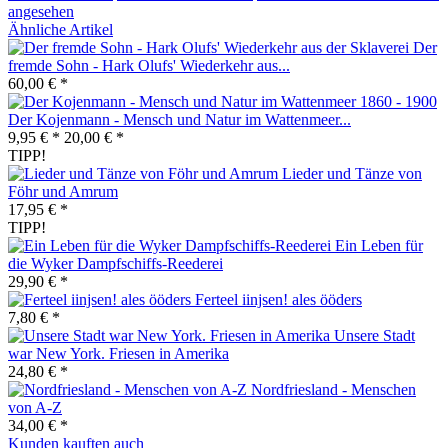
angesehen
Ähnliche Artikel
Der
fremde Sohn - Hark Olufs' Wiederkehr aus...
60,00 € *
Der Kojenmann - Mensch und Natur im Wattenmeer...
9,95 € *
20,00 € *
TIPP!
Lieder und Tänze von
Föhr und Amrum
17,95 € *
TIPP!
Ein Leben für
die Wyker Dampfschiffs-Reederei
29,90 € *
Ferteel iinjsen! ales ööders
7,80 € *
Unsere Stadt
war New York. Friesen in Amerika
24,80 € *
Nordfriesland - Menschen
von A-Z
34,00 € *
Kunden kauften auch