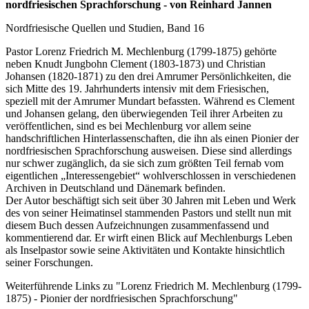
nordfriesischen Sprachforschung
- von Reinhard Jannen
Nordfriesische Quellen und Studien, Band 16
Pastor Lorenz Friedrich M. Mechlenburg (1799-1875) gehörte
neben Knudt Jungbohn Clement (1803-1873) und Christian
Johansen (1820-1871) zu den drei Amrumer Persönlichkeiten, die
sich Mitte des 19. Jahrhunderts intensiv mit dem Friesischen,
speziell mit der Amrumer Mundart befassten. Während es Clement
und Johansen gelang, den überwiegenden Teil ihrer Arbeiten zu
veröffentlichen, sind es bei Mechlenburg vor allem seine
handschriftlichen Hinterlassenschaften, die ihn als einen Pionier der
nordfriesischen Sprachforschung ausweisen. Diese sind allerdings
nur schwer zugänglich, da sie sich zum größten Teil fernab vom
eigentlichen „Interessengebiet“ wohlverschlossen in verschiedenen
Archiven in Deutschland und Dänemark befinden.
Der Autor beschäftigt sich seit über 30 Jahren mit Leben und Werk
des von seiner Heimatinsel stammenden Pastors und stellt nun mit
diesem Buch dessen Aufzeichnungen zusammenfassend und
kommentierend dar. Er wirft einen Blick auf Mechlenburgs Leben
als Inselpastor sowie seine Aktivitäten und Kontakte hinsichtlich
seiner Forschungen.
Weiterführende Links zu "Lorenz Friedrich M. Mechlenburg (1799-
1875) - Pionier der nordfriesischen Sprachforschung"