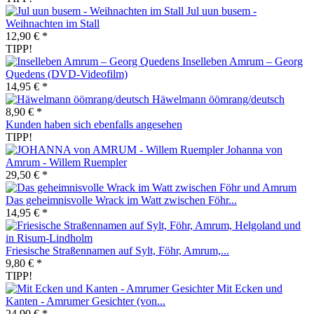
Jul uun busem -
Weihnachten im Stall
12,90 € *
TIPP!
Inselleben Amrum – Georg
Quedens (DVD-Videofilm)
14,95 € *
Häwelmann öömrang/deutsch
8,90 € *
Kunden haben sich ebenfalls angesehen
TIPP!
Johanna von
Amrum - Willem Ruempler
29,50 € *
Das geheimnisvolle Wrack im Watt zwischen Föhr...
14,95 € *
Friesische Straßennamen auf Sylt, Föhr, Amrum,...
9,80 € *
TIPP!
Mit Ecken und
Kanten - Amrumer Gesichter (von...
24,90 € *