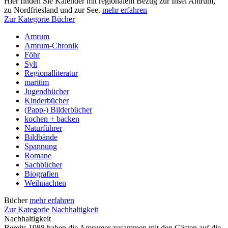
Hier finden Sie Kalender mit regionalem Bezug zur Insel Amrum,
zu Nordfriesland und zur See.
mehr erfahren
Zur Kategorie Bücher
Amrum
Amrum-Chronik
Föhr
Sylt
Regionalliteratur
maritim
Jugendbücher
Kinderbücher
(Papp-) Bilderbücher
kochen + backen
Naturführer
Bildbände
Spannung
Romane
Sachbücher
Biografien
Weihnachten
Bücher
mehr erfahren
Zur Kategorie Nachhaltigkeit
Nachhaltigkeit
Bereits 1988 haben die Amrumer zusammen mit den Gästen auf die