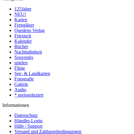
125Jahre
NEU!
Karten
Ferngläser
Quedens Verlag
Friesisch
Kalender
Bücher
Nachhaltigkeit
Souvenirs
spielen
Filme
See- & Landkarten
Fotografie
Galerie
Audio
* preisreduziert
Informationen
Datenschutz
Händler-Login
Hilfe / Support
Versand und Zahlungsbedingungen