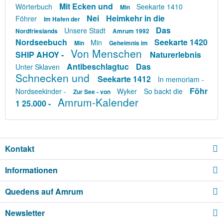
Mit Ecken und
Wörterbuch
Seekarte 1410
Min
Nei
Heimkehr in die
Föhrer
Im Hafen der
Das
Unsere Stadt
Nordfrieslands
Amrum 1992
Nordseebuch
Seekarte 1420
Min
Min
Geheimnis im
Von Menschen
SHIP AHOY -
Naturerlebnis
Antibeschlagtuc
Das
Unter Sklaven
Schnecken und
Seekarte 1412
In memoriam -
Föhr
Nordseekinder -
Wyker
So backt die
Zur See - von
Amrum-Kalender
1 25.000 -
Kontakt
Informationen
Quedens auf Amrum
Newsletter