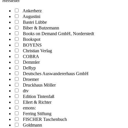
Hersteller
Ankerherz
Augustini
Bastei Lübbe
Biber & Butzemann
Books on Demand GmbH, Norderstedt
Bookspot
BOYENS
Christian Verlag
COBRA
Demmler
DeRyp
Deutsches Auswandererhaus GmbH
Droemer
Druckhaus Möller
dtv
Edition Tintenfaß
Ellert & Richter
emons:
Ferring Stiftung
FISCHER Taschenbuch
Goldmann