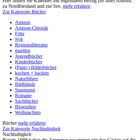
Hier finden Sie Kalender mit regionalem Bezug zur Insel Amrum,
zu Nordfriesland und zur See.
mehr erfahren
Zur Kategorie Bücher
Amrum
Amrum-Chronik
Föhr
Sylt
Regionalliteratur
maritim
Jugendbücher
Kinderbücher
(Papp-) Bilderbücher
kochen + backen
Naturführer
Bildbände
Spannung
Romane
Sachbücher
Biografien
Weihnachten
Bücher
mehr erfahren
Zur Kategorie Nachhaltigkeit
Nachhaltigkeit
Bereits 1988 haben die Amrumer zusammen mit den Gästen auf die