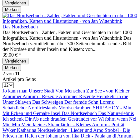
Vergleichen
Merken
Das Nordseebuch
Das Nordseebuch - Zahlen, Fakten und Geschichten in über 1000
Infografiken, Karten und Illustrationen - von Jan Wittenbrink Das
Nordseebuch vermittelt auf über 300 Seiten ein umfassendes Bild
der Nordsee und ihrer Inseln und Küsten: von...
39,00 € *
Vergleichen
Merken
2
von
11
Artikel pro Seite:
Jo kann man
Unsere Stadt
Von Menschen
Zur See - von
Kleiner
Amrumer
Amrum - Rezepte
Amrumer Rezepte
Heimkehr in die
Unter Sklaven
Das Schweigen
Der fremde Sohn
Lorenz
Schatzfieber
Nordfrieslands
Mordseekrabben
SHIP AHOY -
Min
Mit Ecken und
Gemalte Insel
Das Nordseebuch
Das
Naturerlebnis
Ich schenk Dir
Ab nach draußen
Gestrandet vor
Wi fohrn wenn
Nei
Min
Min
Mein kleines
Strandläufer -
Kleines
Amrum - Porträt
Wyker
Katharina
Nordseekinder -
Lieder und
Arno Strobel -
Die
Friesen
Im Hafen der
Johanna von
Ilka Dick -
Paula an di
Amrum