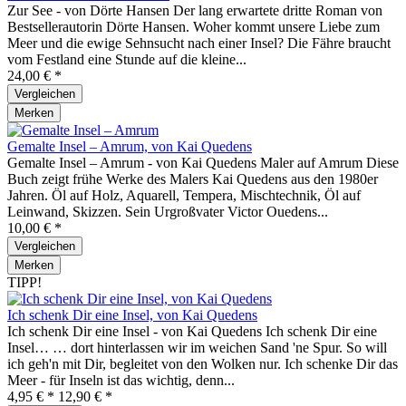
Zur See - von Dörte Hansen Der lang erwartete dritte Roman von
Bestsellerautorin Dörte Hansen. Woher kommt unsere Liebe zum
Meer und die ewige Sehnsucht nach einer Insel? Die Fähre braucht
vom Festland eine Stunde auf die kleine...
24,00 € *
Vergleichen
Merken
Gemalte Insel – Amrum, von Kai Quedens
Gemalte Insel – Amrum - von Kai Quedens Maler auf Amrum Diese
Buch zeigt frühe Werke des Malers Kai Quedens aus den 1980er
Jahren. Öl auf Holz, Aquarell, Tempera, Mischtechnik, Öl auf
Leinwand, Skizzen. Sein Urgroßvater Victor Ouedens...
10,00 € *
Vergleichen
Merken
TIPP!
Ich schenk Dir eine Insel, von Kai Quedens
Ich schenk Dir eine Insel - von Kai Quedens Ich schenk Dir eine
Insel… … dort hinterlassen wir im weichen Sand 'ne Spur. So will
ich geh'n mit Dir, begleitet von den Wolken nur. Ich schenke Dir das
Meer - für Inseln ist das wichtig, denn...
4,95 € *
12,90 € *