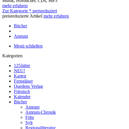
Musik, Hörbücher, CDs, MP3
mehr erfahren
Zur Kategorie * preisreduziert
preisreduzierte Artikel
mehr erfahren
Bücher
Amrum
Menü schließen
Kategorien
125Jahre
NEU!
Karten
Ferngläser
Quedens Verlag
Friesisch
Kalender
Bücher
Amrum
Amrum-Chronik
Föhr
Sylt
Regionalliteratur