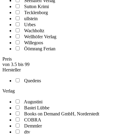
Seehafen Verlag
Sutton Krimi
Tecklenborg
ullstein
Urbes
Wachholtz
Wellhöfer Verlag
Willegoos
Öömrang Ferian
Preis
von
3.5
bis
99
Hersteller
Quedens
Verlag
Augustini
Bastei Lübbe
Books on Demand GmbH, Norderstedt
COBRA
Demmler
dtv