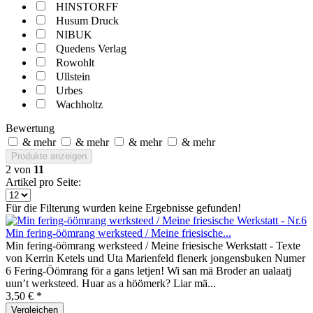
HINSTORFF
Husum Druck
NIBUK
Quedens Verlag
Rowohlt
Ullstein
Urbes
Wachholtz
Bewertung
& mehr
& mehr
& mehr
& mehr
Produkte anzeigen
2
von
11
Artikel pro Seite:
Für die Filterung wurden keine Ergebnisse gefunden!
Min fering-öömrang werksteed / Meine friesische...
Min fering-öömrang werksteed / Meine friesische Werkstatt - Texte
von Kerrin Ketels und Uta Marienfeld flenerk jongensbuken Numer
6 Fering-Öömrang för a gans letjen! Wi san mä Broder an ualaatj
uun’t werksteed. Huar as a höömerk? Liar mä...
3,50 € *
Vergleichen