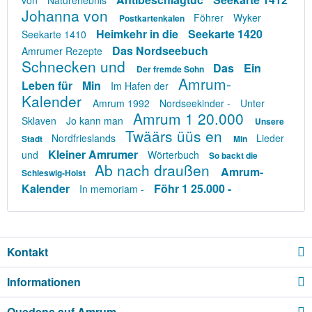
von
Naturerlebnis
Johanna von
Föhrer
Wyker
Postkartenkalen
Heimkehr in die
Seekarte 1420
Seekarte 1410
Das Nordseebuch
Amrumer Rezepte
Schnecken und
Das
Ein
Der fremde Sohn
Amrum-
Leben für
Min
Im Hafen der
Kalender
Amrum 1992
Nordseekinder -
Unter
Amrum 1 20.000
Sklaven
Jo kann man
Unsere
Twäärs üüs en
Nordfrieslands
Lieder
Stadt
Min
Kleiner Amrumer
und
Wörterbuch
So backt die
Ab nach draußen
Amrum-
Schleswig-Holst
Kalender
Föhr 1 25.000 -
In memoriam -
Kontakt
Informationen
Quedens auf Amrum