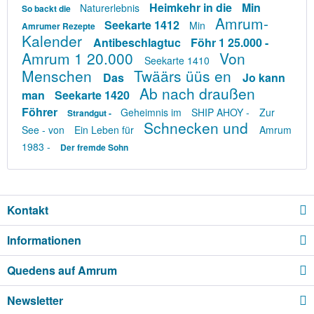
Heimkehr in die
Min
Naturerlebnis
So backt die
Amrum-
Seekarte 1412
Min
Amrumer Rezepte
Kalender
Antibeschlagtuc
Föhr 1 25.000 -
Amrum 1 20.000
Von
Seekarte 1410
Menschen
Twäärs üüs en
Das
Jo kann
Ab nach draußen
man
Seekarte 1420
Föhrer
Geheimnis im
SHIP AHOY -
Zur
Strandgut -
Schnecken und
See - von
Ein Leben für
Amrum
1983 -
Der fremde Sohn
Kontakt
Informationen
Quedens auf Amrum
Newsletter