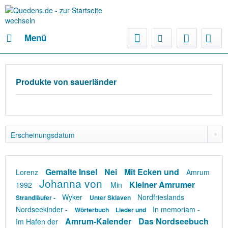
Menü
Produkte von sauerländer
Gemalte Insel
Nei
Mit Ecken und
Lorenz
Amrum
Johanna von
Kleiner Amrumer
1992
Min
Wyker
Nordfrieslands
Strandläufer -
Unter Sklaven
Nordseekinder -
In memoriam -
Wörterbuch
Lieder und
Amrum-Kalender
Das Nordseebuch
Im Hafen der