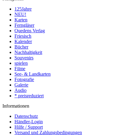
125Jahre
NEU!
Karten
Ferngläser
Quedens Verlag
Friesisch
Kalender
Bücher
Nachhaltigkeit
Souvenirs
spielen
Filme
See- & Landkarten
Fotografie
Galerie
Audio
* preisreduziert
Informationen
Datenschutz
Händler-Login
Hilfe / Support
Versand und Zahlungsbedingungen