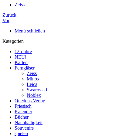
Zeiss
Zurück
Vor
Menü schließen
Kategorien
125Jahre
NEU!
Karten
Ferngläser
Zeiss
Minox
Leica
Swarovski
Noblex
Quedens Verlag
Friesisch
Kalender
Bücher
Nachhaltigkeit
Souvenirs
spielen