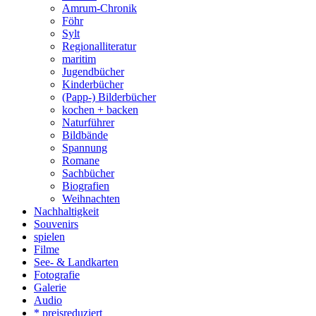
Amrum-Chronik
Föhr
Sylt
Regionalliteratur
maritim
Jugendbücher
Kinderbücher
(Papp-) Bilderbücher
kochen + backen
Naturführer
Bildbände
Spannung
Romane
Sachbücher
Biografien
Weihnachten
Nachhaltigkeit
Souvenirs
spielen
Filme
See- & Landkarten
Fotografie
Galerie
Audio
* preisreduziert