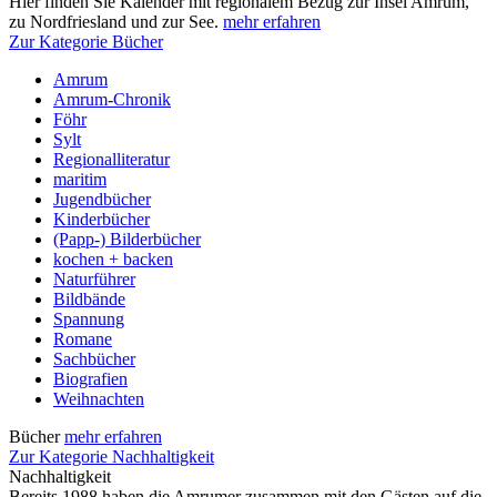
Hier finden Sie Kalender mit regionalem Bezug zur Insel Amrum,
zu Nordfriesland und zur See.
mehr erfahren
Zur Kategorie Bücher
Amrum
Amrum-Chronik
Föhr
Sylt
Regionalliteratur
maritim
Jugendbücher
Kinderbücher
(Papp-) Bilderbücher
kochen + backen
Naturführer
Bildbände
Spannung
Romane
Sachbücher
Biografien
Weihnachten
Bücher
mehr erfahren
Zur Kategorie Nachhaltigkeit
Nachhaltigkeit
Bereits 1988 haben die Amrumer zusammen mit den Gästen auf die