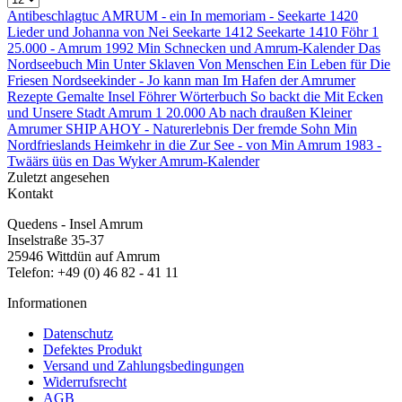
Antibeschlagtuc
AMRUM - ein
In memoriam -
Seekarte 1420
Lieder und
Johanna von
Nei
Seekarte 1412
Seekarte 1410
Föhr 1
25.000 -
Amrum 1992
Min
Schnecken und
Amrum-Kalender
Das
Nordseebuch
Min
Unter Sklaven
Von Menschen
Ein Leben für
Die
Friesen
Nordseekinder -
Jo kann man
Im Hafen der
Amrumer
Rezepte
Gemalte Insel
Föhrer
Wörterbuch
So backt die
Mit Ecken
und
Unsere Stadt
Amrum 1 20.000
Ab nach draußen
Kleiner
Amrumer
SHIP AHOY -
Naturerlebnis
Der fremde Sohn
Min
Nordfrieslands
Heimkehr in die
Zur See - von
Min
Amrum 1983 -
Twäärs üüs en
Das
Wyker
Amrum-Kalender
Zuletzt angesehen
Kontakt
Quedens - Insel Amrum
Inselstraße 35-37
25946 Wittdün auf Amrum
Telefon: +49 (0) 46 82 - 41 11
Informationen
Datenschutz
Defektes Produkt
Versand und Zahlungsbedingungen
Widerrufsrecht
AGB