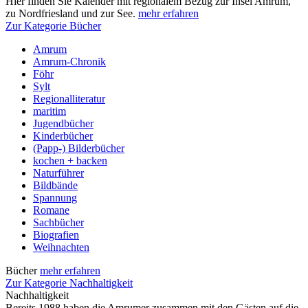
Hier finden Sie Kalender mit regionalem Bezug zur Insel Amrum,
zu Nordfriesland und zur See.
mehr erfahren
Zur Kategorie Bücher
Amrum
Amrum-Chronik
Föhr
Sylt
Regionalliteratur
maritim
Jugendbücher
Kinderbücher
(Papp-) Bilderbücher
kochen + backen
Naturführer
Bildbände
Spannung
Romane
Sachbücher
Biografien
Weihnachten
Bücher
mehr erfahren
Zur Kategorie Nachhaltigkeit
Nachhaltigkeit
Bereits 1988 haben die Amrumer zusammen mit den Gästen auf die