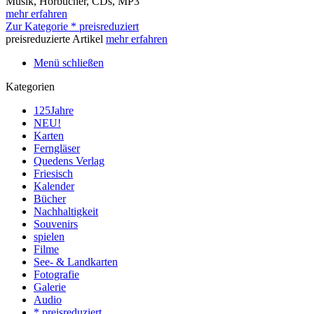
Musik, Hörbücher, CDs, MP3
mehr erfahren
Zur Kategorie * preisreduziert
preisreduzierte Artikel
mehr erfahren
Menü schließen
Kategorien
125Jahre
NEU!
Karten
Ferngläser
Quedens Verlag
Friesisch
Kalender
Bücher
Nachhaltigkeit
Souvenirs
spielen
Filme
See- & Landkarten
Fotografie
Galerie
Audio
* preisreduziert