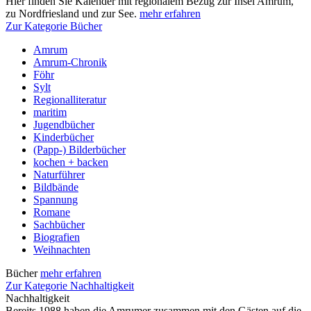
Hier finden Sie Kalender mit regionalem Bezug zur Insel Amrum,
zu Nordfriesland und zur See.
mehr erfahren
Zur Kategorie Bücher
Amrum
Amrum-Chronik
Föhr
Sylt
Regionalliteratur
maritim
Jugendbücher
Kinderbücher
(Papp-) Bilderbücher
kochen + backen
Naturführer
Bildbände
Spannung
Romane
Sachbücher
Biografien
Weihnachten
Bücher
mehr erfahren
Zur Kategorie Nachhaltigkeit
Nachhaltigkeit
Bereits 1988 haben die Amrumer zusammen mit den Gästen auf die