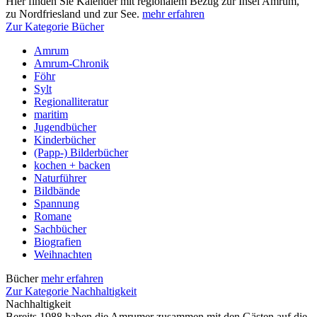
Hier finden Sie Kalender mit regionalem Bezug zur Insel Amrum,
zu Nordfriesland und zur See.
mehr erfahren
Zur Kategorie Bücher
Amrum
Amrum-Chronik
Föhr
Sylt
Regionalliteratur
maritim
Jugendbücher
Kinderbücher
(Papp-) Bilderbücher
kochen + backen
Naturführer
Bildbände
Spannung
Romane
Sachbücher
Biografien
Weihnachten
Bücher
mehr erfahren
Zur Kategorie Nachhaltigkeit
Nachhaltigkeit
Bereits 1988 haben die Amrumer zusammen mit den Gästen auf die