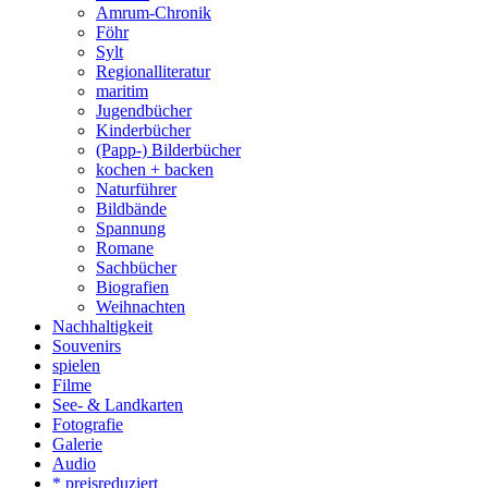
Amrum-Chronik
Föhr
Sylt
Regionalliteratur
maritim
Jugendbücher
Kinderbücher
(Papp-) Bilderbücher
kochen + backen
Naturführer
Bildbände
Spannung
Romane
Sachbücher
Biografien
Weihnachten
Nachhaltigkeit
Souvenirs
spielen
Filme
See- & Landkarten
Fotografie
Galerie
Audio
* preisreduziert