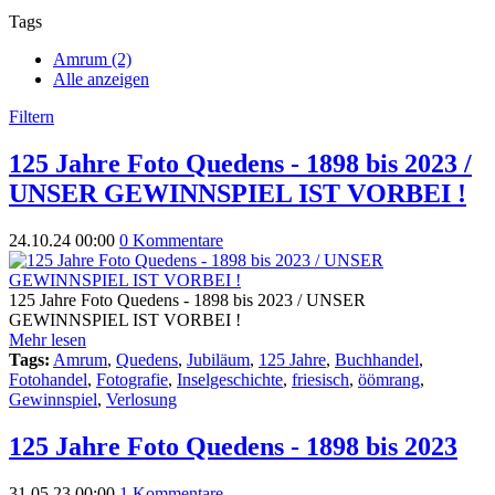
Tags
Amrum (2)
Alle anzeigen
Filtern
125 Jahre Foto Quedens - 1898 bis 2023 /
UNSER GEWINNSPIEL IST VORBEI !
24.10.24 00:00
0 Kommentare
125 Jahre Foto Quedens - 1898 bis 2023 / UNSER
GEWINNSPIEL IST VORBEI !
Mehr lesen
Tags:
Amrum
,
Quedens
,
Jubiläum
,
125 Jahre
,
Buchhandel
,
Fotohandel
,
Fotografie
,
Inselgeschichte
,
friesisch
,
öömrang
,
Gewinnspiel
,
Verlosung
125 Jahre Foto Quedens - 1898 bis 2023
31.05.23 00:00
1 Kommentare