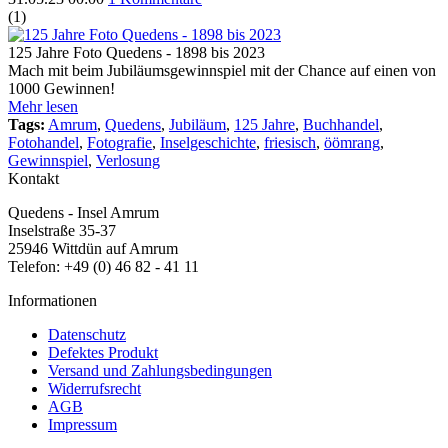
(
1
)
125 Jahre Foto Quedens - 1898 bis 2023
Mach mit beim Jubiläumsgewinnspiel mit der Chance auf einen von
1000 Gewinnen!
Mehr lesen
Tags:
Amrum
,
Quedens
,
Jubiläum
,
125 Jahre
,
Buchhandel
,
Fotohandel
,
Fotografie
,
Inselgeschichte
,
friesisch
,
öömrang
,
Gewinnspiel
,
Verlosung
Kontakt
Quedens - Insel Amrum
Inselstraße 35-37
25946 Wittdün auf Amrum
Telefon: +49 (0) 46 82 - 41 11
Informationen
Datenschutz
Defektes Produkt
Versand und Zahlungsbedingungen
Widerrufsrecht
AGB
Impressum