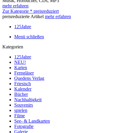
Musik, Hörbücher, CDs, MP3
mehr erfahren
Zur Kategorie * preisreduziert
preisreduzierte Artikel
mehr erfahren
125Jahre
Menü schließen
Kategorien
125Jahre
NEU!
Karten
Ferngläser
Quedens Verlag
Friesisch
Kalender
Bücher
Nachhaltigkeit
Souvenirs
spielen
Filme
See- & Landkarten
Fotografie
Galerie