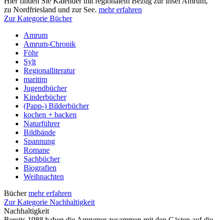
Hier finden Sie Kalender mit regionalem Bezug zur Insel Amrum,
zu Nordfriesland und zur See.
mehr erfahren
Zur Kategorie Bücher
Amrum
Amrum-Chronik
Föhr
Sylt
Regionalliteratur
maritim
Jugendbücher
Kinderbücher
(Papp-) Bilderbücher
kochen + backen
Naturführer
Bildbände
Spannung
Romane
Sachbücher
Biografien
Weihnachten
Bücher
mehr erfahren
Zur Kategorie Nachhaltigkeit
Nachhaltigkeit
Bereits 1988 haben die Amrumer zusammen mit den Gästen auf die