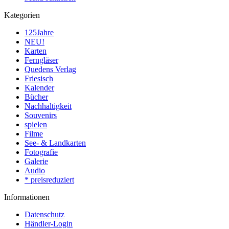
Kategorien
125Jahre
NEU!
Karten
Ferngläser
Quedens Verlag
Friesisch
Kalender
Bücher
Nachhaltigkeit
Souvenirs
spielen
Filme
See- & Landkarten
Fotografie
Galerie
Audio
* preisreduziert
Informationen
Datenschutz
Händler-Login